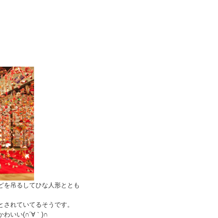
どを吊るしてひな人形ととも
とされていてるそうです。
いい(∩´∀｀)∩