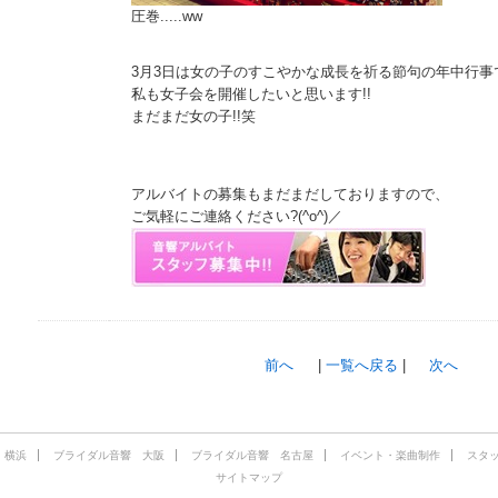
圧巻.....ww
3月3日は女の子のすこやかな成長を祈る節句の年中行事
私も女子会を開催したいと思います!!
まだまだ女の子!!笑
アルバイトの募集もまだまだしておりますので、
ご気軽にご連絡ください?(^o^)／
前へ
|
一覧へ戻る
|
次へ
・横浜
ブライダル音響 大阪
ブライダル音響 名古屋
イベント・楽曲制作
スタ
サイトマップ