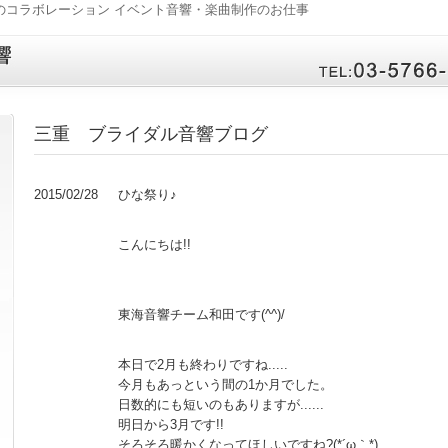
のコラボレーション イベント音響・楽曲制作のお仕事
ブライダル音響への
tel：03-5766-9066
三重 ブライダル音響ブログ
2015/02/28
ひな祭り♪
こんにちは!!
東海音響チーム和田です(^^)/
本日で2月も終わりですね.....
今月もあっという間の1か月でした。
日数的にも短いのもありますが......
明日から3月です!!
そろそろ暖かくなってほしいですね?(*´ω｀*)