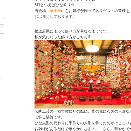
3月といえばひな祭り☆
当会場、
華王殿
にもお雛様が飾ってありゲストの皆様を
お出迎えしております。
都道府県によって飾り方が異なるようです。
私が気になった飾り方がこちら!!
伝統工芸の一種で雛祭りの際に、糸の先に布製の人形な
に飾る装飾です。
ひな人形の代わりに手作りの人形を飾ったのがはじまり
お雛様があるだけで華やかになるのに、さらに華やかでかわ