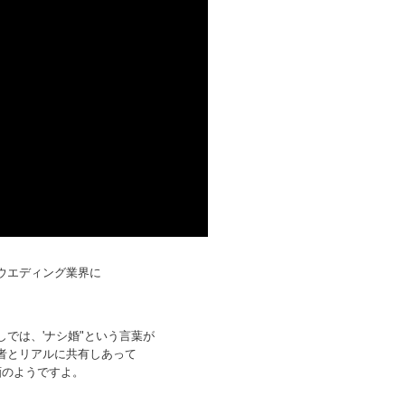
ウエディング業界に
では、'ナシ婚"という言葉が
者とリアルに共有しあって
画のようですよ。