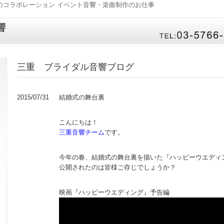
のコラボレーション イベント音響・楽曲制作のお仕事
ブライダル音響への
tel：03-5766-9066
三重 ブライダル音響ブログ
2015/07/31
結婚式の舞台裏
こんにちは！
三重音響チーム
です。
今年の春、結婚式の舞台裏を描いた『ハッピーウエディ
公開されたのは皆様ご存じでしょうか？
映画『ハッピーウエディング』予告編